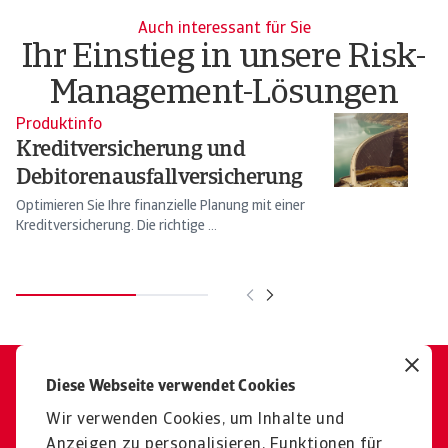
Auch interessant für Sie
Ihr Einstieg in unsere Risk-
Management-Lösungen
Produktinfo
Pr
Kreditversicherung und
I
Debitorenausfallversicherung
Un
Ko
Optimieren Sie Ihre finanzielle Planung mit einer
Kreditversicherung. Die richtige ...
Diese Webseite verwendet Cookies
Wir sind für Sie da
Finden Sie heraus, wie Sie die
Wir verwenden Cookies, um Inhalte und
Anzeigen zu personalisieren, Funktionen für