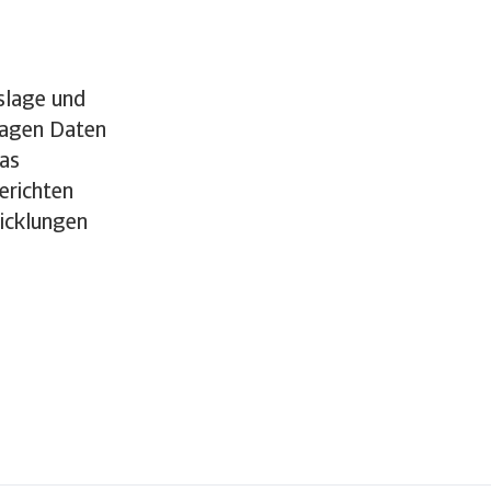
slage und
tragen Daten
as
erichten
wicklungen