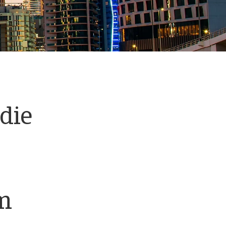
die
m