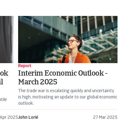
Report
ook
Interim Economic Outlook -
l
March 2025
The trade war is escalating quickly and uncertainty
is high, motivating an update to our global economic
tile
outlook.
 Apr 2025
John Lorié
27 Mar 2025