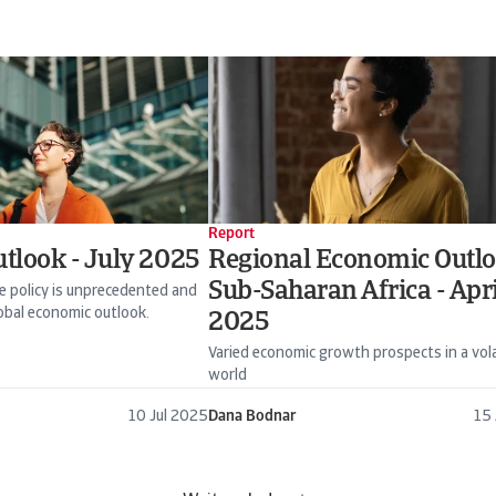
Report
tlook - July 2025
Regional Economic Outl
Sub-Saharan Africa - Apri
e policy is unprecedented and
obal economic outlook.
2025
Varied economic growth prospects in a vola
world
10 Jul 2025
Dana Bodnar
15