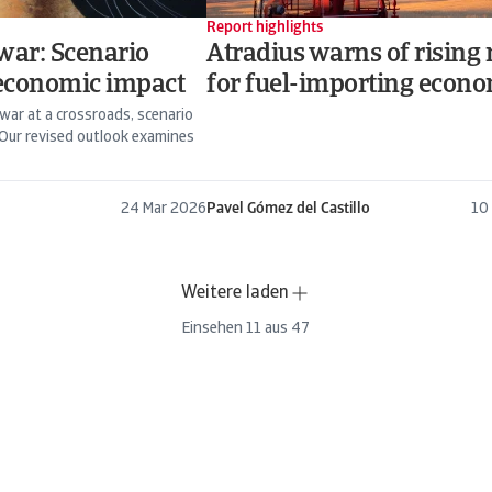
Report highlights
war: Scenario
Atradius warns of rising 
economic impact
for fuel-importing econ
war at a crossroads, scenario
. Our revised outlook examines
24 Mar 2026
Pavel Gómez del Castillo
10
Weitere laden
Einsehen
11
aus
47