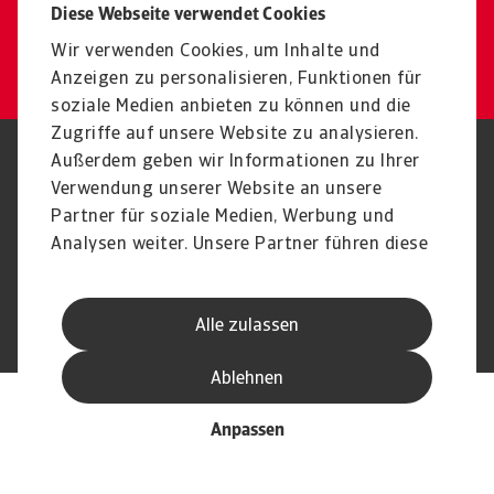
Expert:innen beraten
Diese Webseite verwendet Cookies
Kontakt
Wir verwenden Cookies, um Inhalte und
Anzeigen zu personalisieren, Funktionen für
soziale Medien anbieten zu können und die
Zugriffe auf unsere Website zu analysieren.
Außerdem geben wir Informationen zu Ihrer
Nutzungsbedingung
DSGVO
Datenschutz
Verwendung unserer Website an unsere
Informationen zu Cookies
Haftungsausschluss
Serviceversprechen
Partner für soziale Medien, Werbung und
Speak-Up-Channels
Phishing und Sicherheit
Analysen weiter. Unsere Partner führen diese
Impressum
Informationen möglicherweise mit weiteren
Daten zusammen, die Sie ihnen bereitgestellt
Alle zulassen
haben oder die sie im Rahmen Ihrer Nutzung
© Atradius N.V. 2004 - 2026
Eine Gesellschaft von
der Dienste gesammelt haben.
Ablehnen
Anpassen