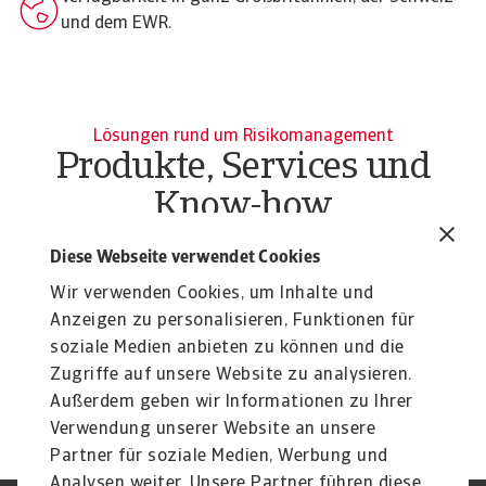
und dem EWR.
Lösungen rund um Risikomanagement
Produkte, Services und
Know-how
News
P
Diese Webseite verwendet Cookies
Atradius receives Lloyd’s
L
Wir verwenden Cookies, um Inhalte und
approval to underwrite
Li
Anzeigen zu personalisieren, Funktionen für
Er
Atradius Syndicate 1864 will help financial
soziale Medien anbieten zu können und die
institutions manage trade credit risk more
efficiently
Zugriffe auf unsere Website zu analysieren.
16 Dec 2025
Außerdem geben wir Informationen zu Ihrer
Verwendung unserer Website an unsere
Partner für soziale Medien, Werbung und
Analysen weiter. Unsere Partner führen diese