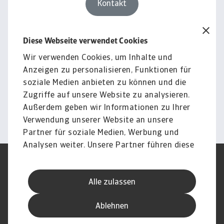
Kontakt
Diese Webseite verwendet Cookies
Rechtlicher Hinweis
Der gesamte Inhalt dieser Seite
Wir verwenden Cookies, um Inhalte und
Anzeigen zu personalisieren, Funktionen für
unterliegt unserem
soziale Medien anbieten zu können und die
Haftungsausschluss.
Zugriffe auf unsere Website zu analysieren.
Außerdem geben wir Informationen zu Ihrer
Information
Verwendung unserer Website an unsere
Partner für soziale Medien, Werbung und
Analysen weiter. Unsere Partner führen diese
Informationen möglicherweise mit weiteren
Nutzungsbedingung
DSGVO
Daten zusammen, die Sie ihnen bereitgestellt
Datenschutz
Informationen zu Cookies
Alle zulassen
haben oder die sie im Rahmen Ihrer Nutzung
Haftungsausschluss
Serviceversprechen
der Dienste gesammelt haben.
Speak-Up-Channels
Phishing und Sicherheit
Ablehnen
Impressum