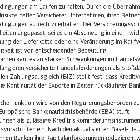
dingungen am Laufen zu halten. Durch die Übernahm
risikos helfen Versicherer Unternehmen, ihren Betrie
dingungen aufrechtzuerhalten. Der Versicherungsschu
eiten angepasst, sei es ein Abschwung in einem wic
hung der Lieferkette oder eine Veränderung im Kaufv
gkeit ist von entscheidender Bedeutung.
 Jahren kam es zu starken Schwankungen im Handelsv
 fungieren versicherte Handelsforderungen als Stoßd
alen Zahlungsausgleich (BIZ) stellt fest, dass Kredit
die Kontinuität der Exporte in Zeiten rückläufiger Ban
.
ische Funktion wird von den Regulierungsbehörden 
 Europäische Bankenaufsichtsbehörde (EBA) stuft
rungen als zulässige Kreditrisikominderungsinstrum
svorschriften ein. Nach den aktualisierten Basel-III-
önnen Banken ihre Kapitalanforderungen reduzieren, w