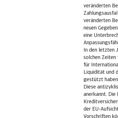
veränderten Be
Zahlungsausfall
veränderten Be
neuen Gegebenh
eine Unterbrec
Anpassungsfähi
In den letzten
solchen Zeiten
für Internation
Liquidität und 
gestützt haben
Diese antizykl
anerkannt. Die
Kreditversiche
der EU-Aufsicht
Vorschriften k