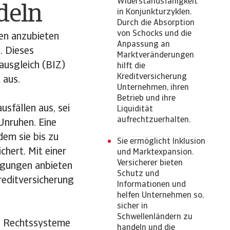
Widerstandsfähigkeit
deln
in Konjunkturzyklen.
Durch die Absorption
von Schocks und die
en anzubieten
Anpassung an
. Dieses
Marktveränderungen
ausgleich (BIZ)
hilft die
Kreditversicherung
 aus.
Unternehmen, ihren
Betrieb und ihre
sfällen aus, sei
Liquidität
aufrechtzuerhalten.
Unruhen. Eine
dem sie bis zu
Sie ermöglicht Inklusion
hert. Mit einer
und Marktexpansion.
Versicherer bieten
ngungen anbieten
Schutz und
reditversicherung
Informationen und
helfen Unternehmen so,
sicher in
Schwellenländern zu
ie Rechtssysteme
handeln und die