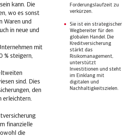
sein kann. Die
Forderungslaufzeit zu
verkürzen.
en, wo es sonst
on Waren und
Sie ist ein strategischer
auch in neue und
Wegbereiter für den
globalen Handel. Die
Kreditversicherung
 Unternehmen mit
stärkt das
0 % steigern,
Risikomanagement,
unterstützt
Investitionen und steht
eltweiten
im Einklang mit
esen sind. Dies
digitalen und
Nachhaltigkeitszielen.
sicherungen, den
 erleichtern.
itversicherung
m finanzielle
sowohl die