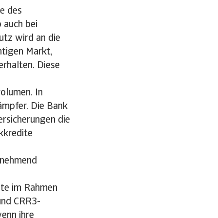
e des
b auch bei
tz wird an die
htigen Markt,
erhalten. Diese
olumen. In
ämpfer. Die Bank
versicherungen die
kkredite
zunehmend
ente im Rahmen
 und CRR3-
enn ihre