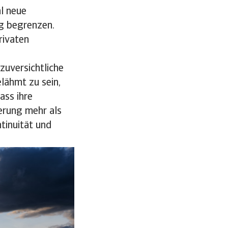
l neue
g begrenzen.
rivaten
zuversichtliche
lähmt zu sein,
ass ihre
herung mehr als
tinuität und