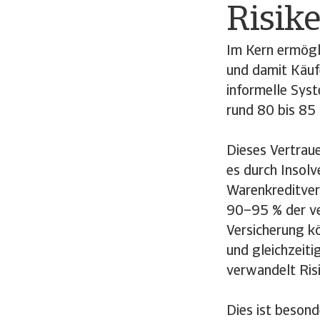
Risik
Im Kern ermögl
und damit Käufe
informelle Syst
rund 80 bis 85 
Dieses Vertraue
es durch Insolv
Warenkreditvers
90–95 % der ve
Versicherung k
und gleichzeiti
verwandelt Risi
Dies ist beson