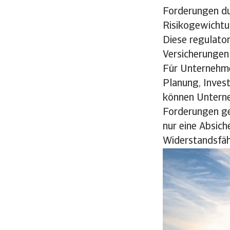
Forderungen du
Risikogewichtu
Diese regulato
Versicherungen 
Für Unternehme
Planung, Invest
können Unterneh
Forderungen ges
nur eine Absich
Widerstandsfäh