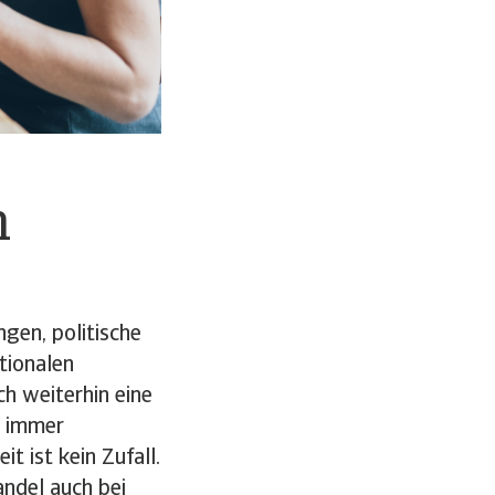
h
gen, politische
tionalen
h weiterhin eine
e immer
t ist kein Zufall.
andel auch bei